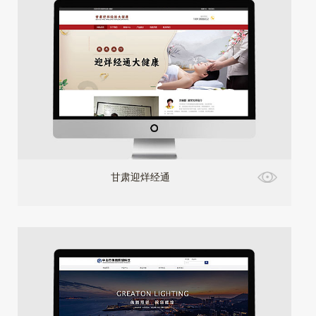
甘肃迎烊经通