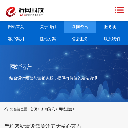
网
站
关
网站首页
关于我们
新闻资讯
服务项目
首
于
新
客户案列
建站方案
售后服务
联系我们
页
我
闻
服
们
资
务
客
网站运营
讯
项
户
建
结合设计经验与营销实践，提供有价值的建站资讯
+
目
案
站
售
+
列
方
后
联
您当前位置：
首页
>
新闻资讯
>
网站运营
>
案
服
系
务
我
手机网站建设需关注五大核心要点