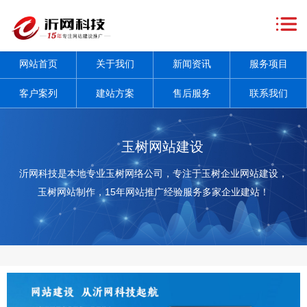
网
站
关
网站首页
关于我们
新闻资讯
服务项目
首
于
新
客户案列
建站方案
售后服务
联系我们
页
我
闻
服
们
资
务
客
玉树网站建设
讯
项
户
建
沂网科技是本地专业玉树网络公司，专注于玉树企业网站建设，
玉树网站制作，15年网站推广经验服务多家企业建站！
+
目
案
站
售
+
列
方
后
联
案
服
系
务
我