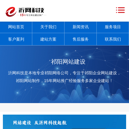
网
站
关
网站首页
关于我们
新闻资讯
服务项目
首
于
新
客户案列
建站方案
售后服务
联系我们
页
我
闻
服
们
资
务
客
祁阳网站建设
讯
项
户
建
沂网科技是本地专业祁阳网络公司，专注于祁阳企业网站建设，
祁阳网站制作，15年网站推广经验服务多家企业建站！
+
目
案
站
售
+
列
方
后
联
案
服
系
务
我