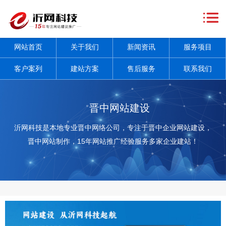
网
站
关
网站首页
关于我们
新闻资讯
服务项目
首
于
新
客户案列
建站方案
售后服务
联系我们
页
我
闻
服
们
资
务
客
晋中网站建设
讯
项
户
建
沂网科技是本地专业晋中网络公司，专注于晋中企业网站建设，
晋中网站制作，15年网站推广经验服务多家企业建站！
+
目
案
站
售
+
列
方
后
联
案
服
系
务
我