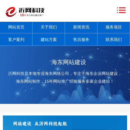
网
站
关
网站首页
关于我们
新闻资讯
服务项目
首
于
新
客户案列
建站方案
售后服务
联系我们
页
我
闻
服
们
资
务
客
海东网站建设
讯
项
户
建
沂网科技是本地专业海东网络公司，专注于海东企业网站建设，
海东网站制作，15年网站推广经验服务多家企业建站！
+
目
案
站
售
+
列
方
后
联
案
服
系
务
我