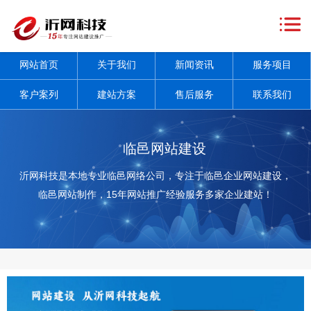
网
站
关
网站首页
关于我们
新闻资讯
服务项目
首
于
新
客户案列
建站方案
售后服务
联系我们
页
我
闻
服
们
资
务
客
临邑网站建设
讯
项
户
建
沂网科技是本地专业临邑网络公司，专注于临邑企业网站建设，
临邑网站制作，15年网站推广经验服务多家企业建站！
+
目
案
站
售
+
列
方
后
联
案
服
系
务
我