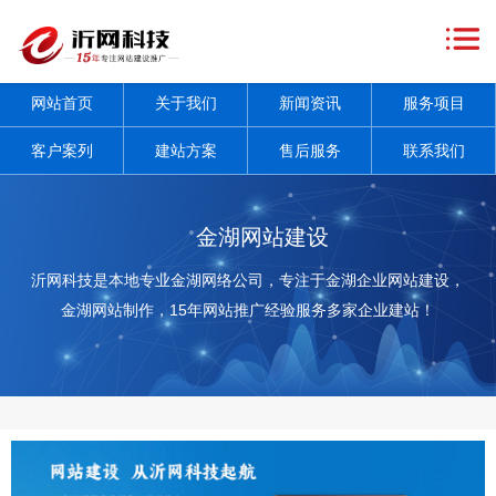
网
站
关
网站首页
关于我们
新闻资讯
服务项目
首
于
新
客户案列
建站方案
售后服务
联系我们
页
我
闻
服
们
资
务
客
金湖网站建设
讯
项
户
建
沂网科技是本地专业金湖网络公司，专注于金湖企业网站建设，
金湖网站制作，15年网站推广经验服务多家企业建站！
+
目
案
站
售
+
列
方
后
联
案
服
系
务
我