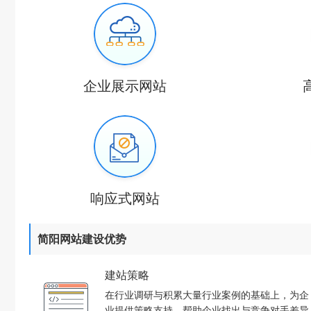
企业展示网站
响应式网站
简阳网站建设优势
建站策略
在行业调研与积累大量行业案例的基础上，为企
业提供策略支持，帮助企业找出与竞争对手差异