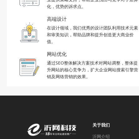
化，优势的诉求点。
高端设计
在设计领域，我们优秀的设计团队利用技术元素
和审美知识，帮助品牌和提升创造更大商业价
值。
网站优化
通过SEO整体解决方案技术对网站调整，整体提
升网站的核心竞争力，扩大企业网站搜索引擎营
销及网络营销的效果。
关于我们
沂网介绍