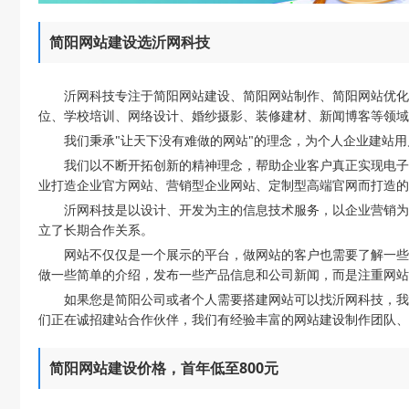
简阳网站建设选沂网科技
沂网科技专注于简阳网站建设、简阳网站制作、简阳网站优化
位、学校培训、网络设计、婚纱摄影、装修建材、新闻博客等领域
我们秉承"让天下没有难做的网站"的理念，为个人企业建站
我们以不断开拓创新的精神理念，帮助企业客户真正实现电子
业打造企业官方网站、营销型企业网站、定制型高端官网而打造的
沂网科技是以设计、开发为主的信息技术服务，以企业营销为
立了长期合作关系。
网站不仅仅是一个展示的平台，做网站的客户也需要了解一些
做一些简单的介绍，发布一些产品信息和公司新闻，而是注重网站
如果您是简阳公司或者个人需要搭建网站可以找沂网科技，我
们正在诚招建站合作伙伴，我们有经验丰富的网站建设制作团队、
简阳网站建设价格，首年低至800元