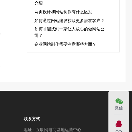
介绍
网页设计和网站制作有什么区别
如何通过网站建设获取更多潜在客户？
如何才能找到一家让人放心的做网站公
美
司？
企业网站制作需要注意哪些方面？
的
务

微信
联系方式

地址：互联网电商基地运营中心
QQ