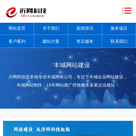
网
站
关
网站首页
关于我们
新闻资讯
服务项目
首
于
新
客户案列
建站方案
售后服务
联系我们
页
我
闻
服
们
资
务
客
丰城网站建设
讯
项
户
建
沂网科技是本地专业丰城网络公司，专注于丰城企业网站建设，
丰城网站制作，15年网站推广经验服务多家企业建站！
+
目
案
站
售
+
列
方
后
联
案
服
系
务
我