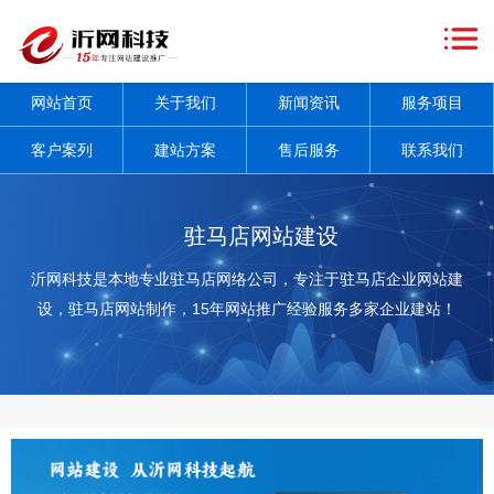
网
站
关
网站首页
关于我们
新闻资讯
服务项目
首
于
新
客户案列
建站方案
售后服务
联系我们
页
我
闻
服
们
资
务
客
驻马店网站建设
讯
项
户
建
沂网科技是本地专业驻马店网络公司，专注于驻马店企业网站建
设，驻马店网站制作，15年网站推广经验服务多家企业建站！
+
目
案
站
售
+
列
方
后
联
案
服
系
务
我