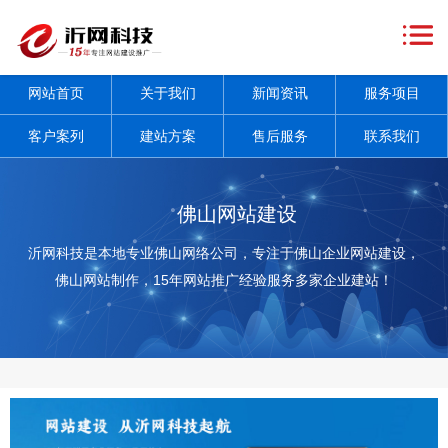
网
站
关
网站首页
关于我们
新闻资讯
服务项目
首
于
新
客户案列
建站方案
售后服务
联系我们
页
我
闻
服
们
资
务
客
佛山网站建设
讯
项
户
建
沂网科技是本地专业佛山网络公司，专注于佛山企业网站建设，
佛山网站制作，15年网站推广经验服务多家企业建站！
+
目
案
站
售
+
列
方
后
联
案
服
系
务
我