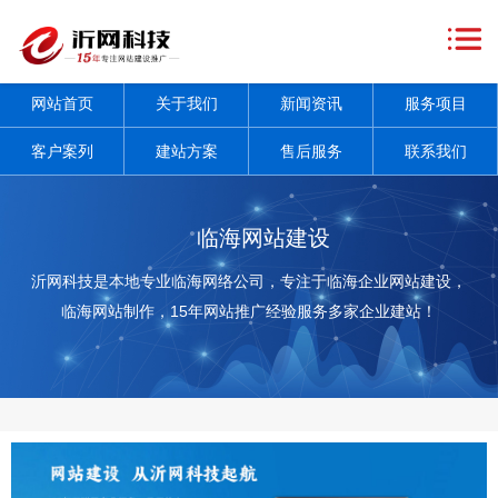
网
站
关
网站首页
关于我们
新闻资讯
服务项目
首
于
新
客户案列
建站方案
售后服务
联系我们
页
我
闻
服
们
资
务
客
临海网站建设
讯
项
户
建
沂网科技是本地专业临海网络公司，专注于临海企业网站建设，
临海网站制作，15年网站推广经验服务多家企业建站！
+
目
案
站
售
+
列
方
后
联
案
服
系
务
我