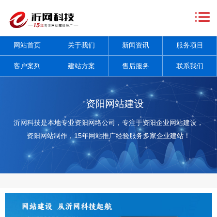
网
站
关
网站首页
关于我们
新闻资讯
服务项目
首
于
新
客户案列
建站方案
售后服务
联系我们
页
我
闻
服
们
资
务
客
资阳网站建设
讯
项
户
建
沂网科技是本地专业资阳网络公司，专注于资阳企业网站建设，
资阳网站制作，15年网站推广经验服务多家企业建站！
+
目
案
站
售
+
列
方
后
联
案
服
系
务
我