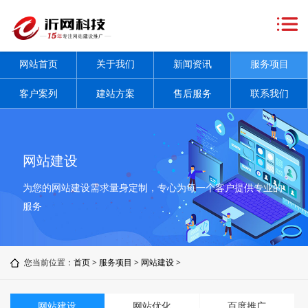
网
站
关
网站首页
关于我们
新闻资讯
服务项目
首
于
新
客户案列
建站方案
售后服务
联系我们
页
我
闻
服
们
资
务
客
网站建设
讯
项
户
建
为您的网站建设需求量身定制，专心为每一个客户提供专业的
+
目
案
站
售
服务
+
列
方
后
联
您当前位置：
首页
>
服务项目
>
网站建设
>
案
服
系
务
我
网站建设
网站优化
百度推广