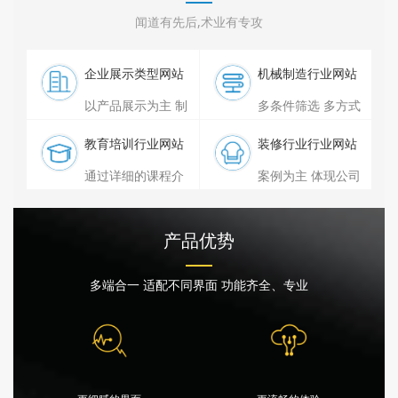
闻道有先后,术业有专攻
企业展示类型网站
机械制造行业网站
以产品展示为主 制
多条件筛选 多方式
作过程为辅 资质为
展示 操作便捷为主
教育培训行业网站
装修行业行业网站
基本
通过详细的课程介
案例为主 体现公司
绍 环境 文化 增强
设计装修水平
公信力
产品优势
多端合一 适配不同界面 功能齐全、专业