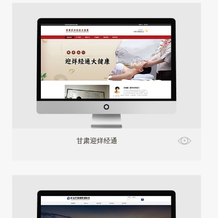
甘肃迎烊经通