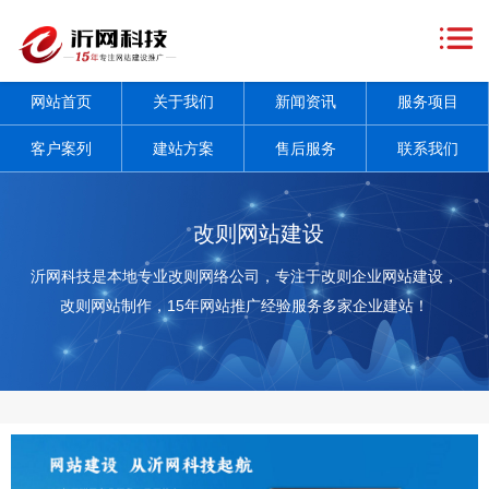
网
站
关
网站首页
关于我们
新闻资讯
服务项目
首
于
新
客户案列
建站方案
售后服务
联系我们
页
我
闻
服
们
资
务
客
改则网站建设
讯
项
户
建
沂网科技是本地专业改则网络公司，专注于改则企业网站建设，
改则网站制作，15年网站推广经验服务多家企业建站！
+
目
案
站
售
+
列
方
后
联
案
服
系
务
我