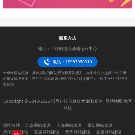
联系方式
地址：互联网电商基地运营中心
电话：18953950010
十余年建站经验，具有成熟的网站策划和开发能力，为中小企业提供一站式网
站建设解决方案，专注于 网站建设 / 网站优化 / 百度推广 / 小程序 APP / 外贸企
业邮箱
Copyright © 2013-2026 沂网科技信息技术 版权所有
网站地图
地区
导航
地区分站：
北京网站建设
上海网站建设
重庆网站建设
天津网站建设
安徽网站建设
无为网站建设
东至网站建设