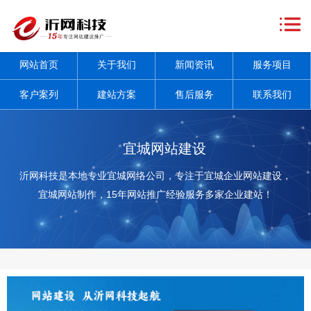
网
站
关
网站首页
关于我们
新闻资讯
服务项目
首
于
新
客户案列
建站方案
售后服务
联系我们
页
我
闻
服
们
资
务
客
宜城网站建设
讯
项
户
建
沂网科技是本地专业宜城网络公司，专注于宜城企业网站建设，
宜城网站制作，15年网站推广经验服务多家企业建站！
+
目
案
站
售
+
列
方
后
联
案
服
系
务
我