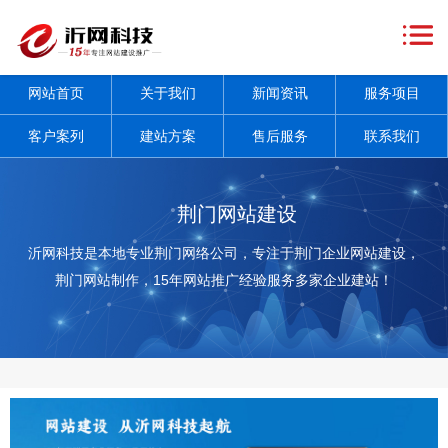
网
站
关
网站首页
关于我们
新闻资讯
服务项目
首
于
新
客户案列
建站方案
售后服务
联系我们
页
我
闻
服
们
资
务
客
荆门网站建设
讯
项
户
建
沂网科技是本地专业荆门网络公司，专注于荆门企业网站建设，
荆门网站制作，15年网站推广经验服务多家企业建站！
+
目
案
站
售
+
列
方
后
联
案
服
系
务
我