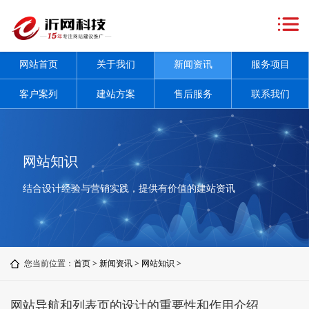
网
站
关
网站首页
关于我们
新闻资讯
服务项目
首
于
新
客户案列
建站方案
售后服务
联系我们
页
我
闻
服
们
资
务
客
网站知识
讯
项
户
建
结合设计经验与营销实践，提供有价值的建站资讯
+
目
案
站
售
+
列
方
后
联
您当前位置：
首页
>
新闻资讯
>
网站知识
>
案
服
系
务
我
网站导航和列表页的设计的重要性和作用介绍