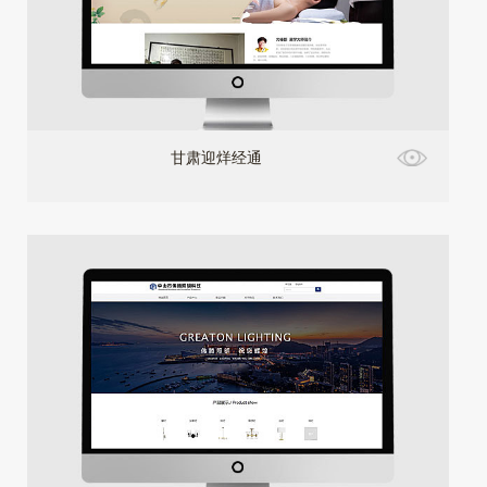
甘肃迎烊经通