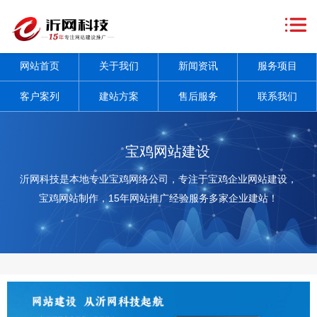
网
站
关
网站首页
关于我们
新闻资讯
服务项目
首
于
新
客户案列
建站方案
售后服务
联系我们
页
我
闻
服
们
资
务
客
宝鸡网站建设
讯
项
户
建
沂网科技是本地专业宝鸡网络公司，专注于宝鸡企业网站建设，
宝鸡网站制作，15年网站推广经验服务多家企业建站！
+
目
案
站
售
+
列
方
后
联
案
服
系
务
我