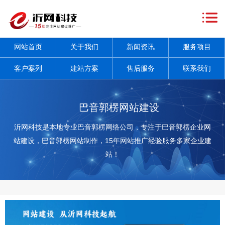
网
站
关
网站首页
关于我们
新闻资讯
服务项目
首
于
新
客户案列
建站方案
售后服务
联系我们
页
我
闻
服
们
资
务
客
巴音郭楞网站建设
讯
项
户
建
沂网科技是本地专业巴音郭楞网络公司，专注于巴音郭楞企业网
站建设，巴音郭楞网站制作，15年网站推广经验服务多家企业建
+
目
案
站
售
站！
+
列
方
后
联
案
服
系
务
我