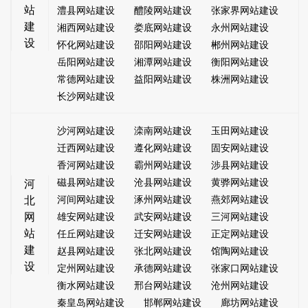
站
澧县网站建设
醴陵网站建设
张家界网站建设
建
湘西网站建设
娄底网站建设
永州网站建设
设
怀化网站建设
邵阳网站建设
郴州网站建设
岳阳网站建设
湘潭网站建设
衡阳网站建设
常德网站建设
益阳网站建设
株洲网站建设
长沙网站建设
沙河网站建设
滦南网站建设
玉田网站建设
迁西网站建设
遵化网站建设
固安网站建设
香河网站建设
霸州网站建设
涉县网站建设
磁县网站建设
沧县网站建设
黄骅网站建设
河
北
河间网站建设
涿州网站建设
燕郊网站建设
网
雄安网站建设
武安网站建设
三河网站建设
站
任丘网站建设
迁安网站建设
正定网站建设
建
赵县网站建设
张北网站建设
馆陶网站建设
设
定州网站建设
承德网站建设
张家口网站建设
衡水网站建设
邢台网站建设
沧州网站建设
秦皇岛网站建设
邯郸网站建设
廊坊网站建设