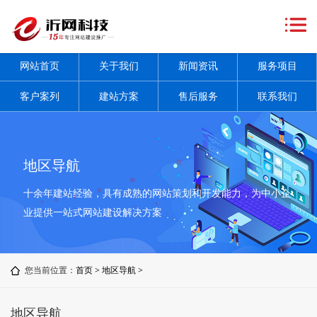
网
站
关
网站首页
关于我们
新闻资讯
服务项目
首
于
新
客户案列
建站方案
售后服务
联系我们
页
我
闻
服
们
资
务
客
地区导航
讯
项
户
建
十余年建站经验，具有成熟的网站策划和开发能力，为中小企
+
目
案
站
售
业提供一站式网站建设解决方案
+
列
方
后
联
您当前位置：
首页
>
地区导航
>
案
服
系
务
我
地区导航