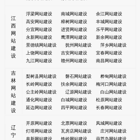
浮梁网站建设
南城网站建设
余江网站建设
江
高安网站建设
樟树网站建设
丰城网站建设
西
分宜网站建设
进贤网站建设
乐平网站建设
网
永新网站建设
鹰潭网站建设
新余网站建设
站
景德镇网站建设
抚州网站建设
萍乡网站建设
建
上饶网站建设
吉安网站建设
宜春网站建设
设
九江网站建设
赣州网站建设
南昌网站建设
吉
梨树县网站建设
磐石网站建设
桦甸网站建设
林
长岭网站建设
扶余网站建设
梅河口网站建设
网
公主岭网站建设
辽源网站建设
白山网站建设
站
通化网站建设
白城网站建设
松原网站建设
建
延边网站建设
四平网站建设
长春网站建设
设
开原网站建设
北票网站建设
凤城网站建设
辽
灯塔网站建设
瓦房店网站建设
庄河网站建设
宁
阜新网站建设
铁岭网站建设
葫芦岛网站建设