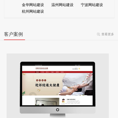
金华网站建设
温州网站建设
宁波网站建设
杭州网站建设
客户案例
查看更多