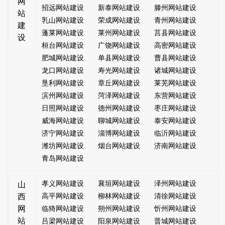
网
招远网站建设
新泰网站建设
滕州网站建设
站
乳山网站建设
荣成网站建设
青州网站建设
建
蓬莱网站建设
莱州网站建设
莒县网站建设
设
桓台网站建设
广饶网站建设
高密网站建设
肥城网站建设
单县网站建设
曹县网站建设
龙口网站建设
寿光网站建设
诸城网站建设
垦利网站建设
章丘网站建设
莱芜网站建设
滨州网站建设
菏泽网站建设
东营网站建设
日照网站建设
德州网站建设
枣庄网站建设
威海网站建设
聊城网站建设
泰安网站建设
济宁网站建设
淄博网站建设
临沂网站建设
潍坊网站建设
烟台网站建设
济南网站建设
青岛网站建设
孝义网站建设
襄垣网站建设
泽州网站建设
山
西
高平网站建设
柳林网站建设
清徐网站建设
网
临猗网站建设
朔州网站建设
忻州网站建设
站
吕梁网站建设
阳泉网站建设
晋城网站建设