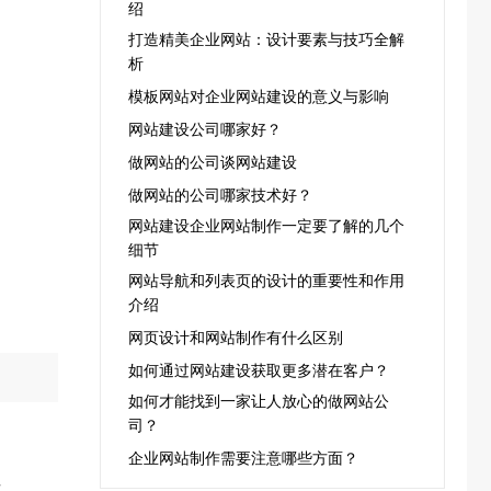
绍
打造精美企业网站：设计要素与技巧全解
析
模板网站对企业网站建设的意义与影响
网站建设公司哪家好？
做网站的公司谈网站建设
做网站的公司哪家技术好？
网站建设企业网站制作一定要了解的几个
细节
网站导航和列表页的设计的重要性和作用
介绍
网页设计和网站制作有什么区别
如何通过网站建设获取更多潜在客户？
如何才能找到一家让人放心的做网站公
司？
企业网站制作需要注意哪些方面？
速