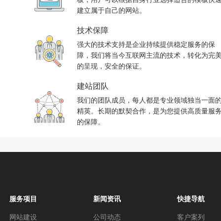
建立属于自己的网站。
技术保障
强大的技术支持是企业持续提供稳定服务的保
障，我们将当今互联网主流的技术，转化为完
的呈现，安全的保证。
建站团队
我们的团队成员，每人都是专业领域独当一面
精英。长期的默契合作，是为您提供高质量服
的保障。
服务项目
新闻资讯
快捷导航
网站建设
公司动态
客户案列