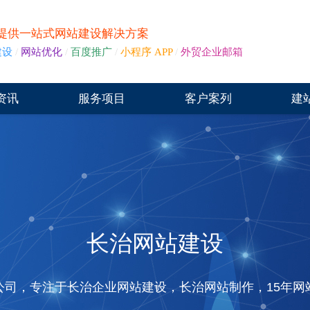
提供一站式网站建设解决方案
建设
/
网站优化
/
百度推广
/
小程序 APP
/
外贸企业邮箱
资讯
服务项目
客户案列
建
长治网站建设
公司，专注于长治企业网站建设，长治网站制作，15年网