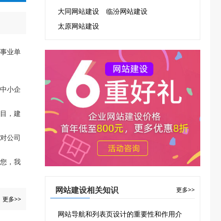
大同网站建设
临汾网站建设
太原网站建设
事业单
中小企
目，建
对公司
您，我
网站建设相关知识
更多>>
更多>>
网站导航和列表页设计的重要性和作用介