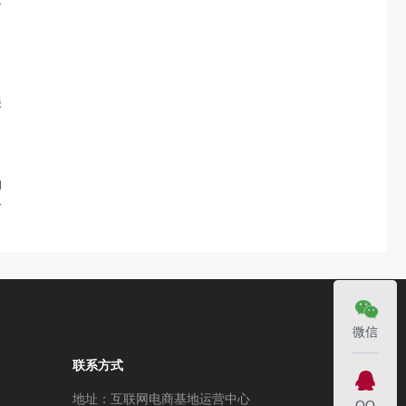
美
的
务

微信
联系方式

地址：互联网电商基地运营中心
QQ