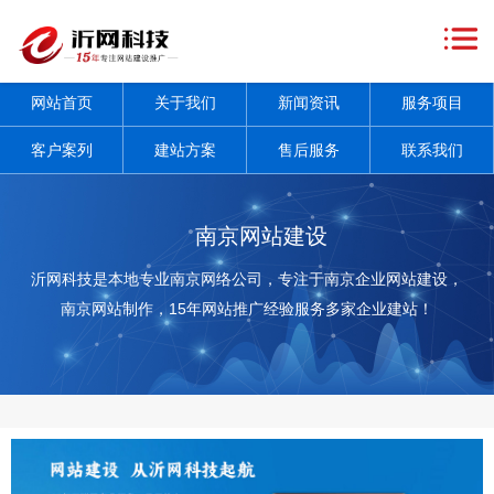
网
站
关
网站首页
关于我们
新闻资讯
服务项目
首
于
新
客户案列
建站方案
售后服务
联系我们
页
我
闻
服
们
资
务
客
南京网站建设
讯
项
户
建
沂网科技是本地专业南京网络公司，专注于南京企业网站建设，
南京网站制作，15年网站推广经验服务多家企业建站！
+
目
案
站
售
+
列
方
后
联
案
服
系
务
我