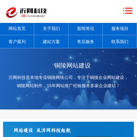
网
站
关
网站首页
关于我们
新闻资讯
服务项目
首
于
新
客户案列
建站方案
售后服务
联系我们
页
我
闻
服
们
资
务
客
铜陵网站建设
讯
项
户
建
沂网科技是本地专业铜陵网络公司，专注于铜陵企业网站建设，
铜陵网站制作，15年网站推广经验服务多家企业建站！
+
目
案
站
售
+
列
方
后
联
案
服
系
务
我