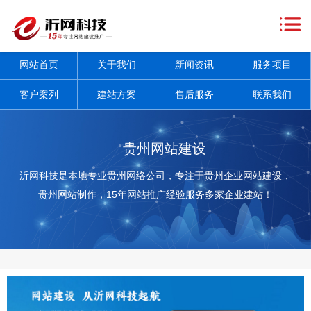
网
站
关
网站首页
关于我们
新闻资讯
服务项目
首
于
新
客户案列
建站方案
售后服务
联系我们
页
我
闻
服
们
资
务
客
贵州网站建设
讯
项
户
建
沂网科技是本地专业贵州网络公司，专注于贵州企业网站建设，
贵州网站制作，15年网站推广经验服务多家企业建站！
+
目
案
站
售
+
列
方
后
联
案
服
系
务
我