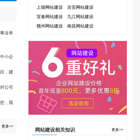
上饶网站建设
吉安网站建设
宜春网站建设
九江网站建设
赣州网站建设
南昌网站建设
事业单
中小企
目，建
对公司
您，我
更多>>
网站建设相关知识
更多>>