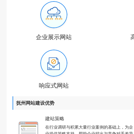
企业展示网站
响应式网站
抚州网站建设优势
建站策略
在行业调研与积累大量行业案例的基础上，为企
业提供策略支持，帮助企业找出与竞争对手差异