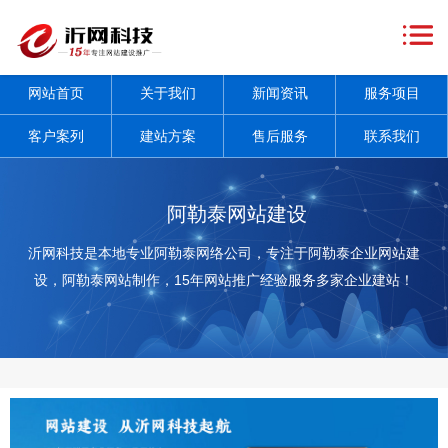
网
站
关
网站首页
关于我们
新闻资讯
服务项目
首
于
新
客户案列
建站方案
售后服务
联系我们
页
我
闻
服
们
资
务
客
阿勒泰网站建设
讯
项
户
建
沂网科技是本地专业阿勒泰网络公司，专注于阿勒泰企业网站建
设，阿勒泰网站制作，15年网站推广经验服务多家企业建站！
+
目
案
站
售
+
列
方
后
联
案
服
系
务
我