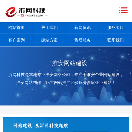
网
站
关
网站首页
关于我们
新闻资讯
服务项目
首
于
新
客户案列
建站方案
售后服务
联系我们
页
我
闻
服
们
资
务
客
淮安网站建设
讯
项
户
建
沂网科技是本地专业淮安网络公司，专注于淮安企业网站建设，
淮安网站制作，15年网站推广经验服务多家企业建站！
+
目
案
站
售
+
列
方
后
联
案
服
系
务
我