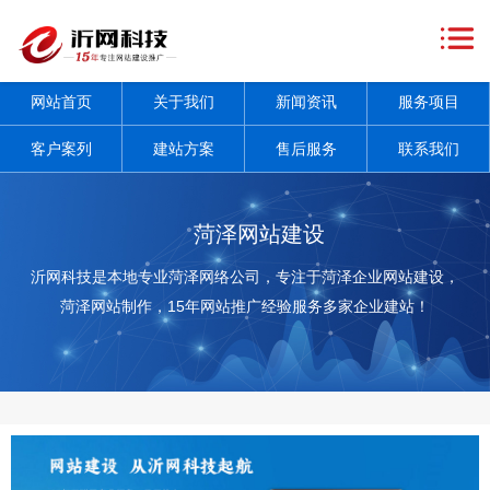
网
站
关
网站首页
关于我们
新闻资讯
服务项目
首
于
新
客户案列
建站方案
售后服务
联系我们
页
我
闻
服
们
资
务
客
菏泽网站建设
讯
项
户
建
沂网科技是本地专业菏泽网络公司，专注于菏泽企业网站建设，
菏泽网站制作，15年网站推广经验服务多家企业建站！
+
目
案
站
售
+
列
方
后
联
案
服
系
务
我