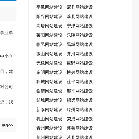
平邑网站建设
冠县网站建设
阳谷网站建设
莘县网站建设
高唐网站建设
宁津网站建设
事业单
莱阳网站建设
乐陵网站建设
临邑网站建设
禹城网站建设
微山网站建设
齐河网站建设
中小企
无棣网站建设
巨野网站建设
目，建
东明网站建设
博兴网站建设
郓城网站建设
茌平网站建设
对公司
临清网站建设
邹平网站建设
邹城网站建设
招远网站建设
您，我
新泰网站建设
滕州网站建设
乳山网站建设
荣成网站建设
更多>>
青州网站建设
蓬莱网站建设
莱州网站建设
莒县网站建设