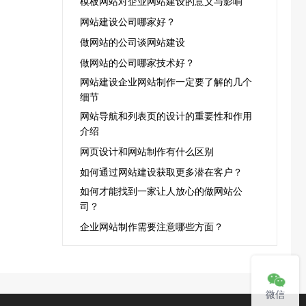
模板网站对企业网站建设的意义与影响
网站建设公司哪家好？
做网站的公司谈网站建设
做网站的公司哪家技术好？
网站建设企业网站制作一定要了解的几个
细节
网站导航和列表页的设计的重要性和作用
介绍
网页设计和网站制作有什么区别
如何通过网站建设获取更多潜在客户？
如何才能找到一家让人放心的做网站公
司？
企业网站制作需要注意哪些方面？

微信