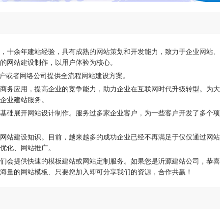
，十余年建站经验，具有成熟的网站策划和开发能力，致力于企业网站、
的网站建设制作，以用户体验为核心。
用户或者网络公司提供全流程网站建设方案。
商务应用，提高企业的竞争能力，助力企业在互联网时代升级转型。为大
企业建站服务。
基础展开网站设计制作。服务过多家企业客户，为一些客户开发了多个项
网站建设知识。目前，越来越多的成功企业已经不再满足于仅仅通过网站
优化、网站推广。
们会提供快速的模板建站或网站定制服务。如果您是沂源建站公司，恭喜
海量的网站模板、只要您加入即可分享我们的资源，合作共赢！