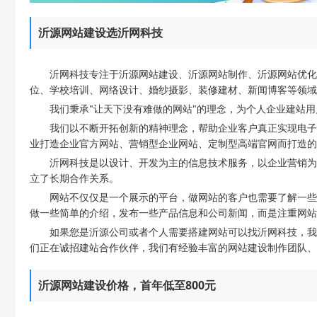
沂源网站建设选沂网科技
沂网科技专注于沂源网站建设、沂源网站制作、沂源网站优化
位、学校培训、网络设计、婚纱摄影、装修建材、新闻博客等领域
我们秉承"让天下没有难做的网站"的理念，为个人企业建站
我们以不断开拓创新的精神理念，帮助企业客户真正实现电子
业打造企业官方网站、营销型企业网站、定制型高端官网而打造的
沂网科技是以设计、开发为主的信息技术服务，以企业营销为
立了长期合作关系。
网站不仅仅是一个展示的平台，做网站的客户也需要了解一些
做一些简单的介绍，发布一些产品信息和公司新闻，而是注重网站
如果您是沂源公司或者个人需要搭建网站可以找沂网科技，我
们正在诚招建站合作伙伴，我们有经验丰富的网站建设制作团队、
沂源网站建设价格，首年低至800元