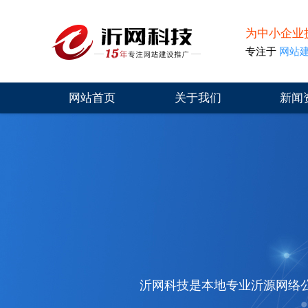
为中小企业
专注于
网站
网站首页
关于我们
新闻
沂网科技是本地专业沂源网络