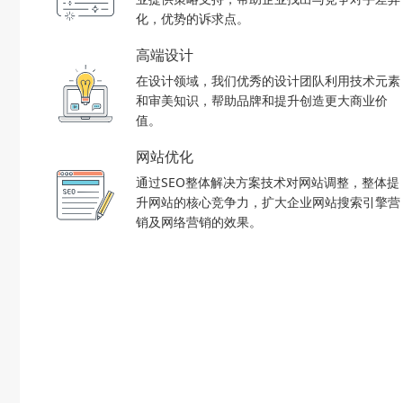
化，优势的诉求点。
高端设计
在设计领域，我们优秀的设计团队利用技术元素
和审美知识，帮助品牌和提升创造更大商业价
值。
网站优化
通过SEO整体解决方案技术对网站调整，整体提
升网站的核心竞争力，扩大企业网站搜索引擎营
销及网络营销的效果。