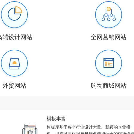
高端设计网站
全网营销网站
外贸网站
购物商城网站
模板丰富
模板库基于各个行业设计大量、新颖的企业模
板，用户可以根据自身行业选择适合的模板快