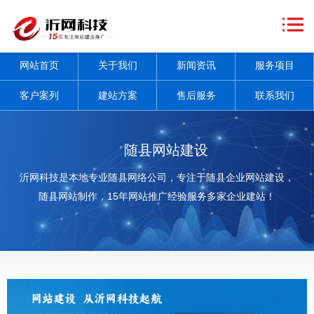
网
站
关
网站首页
关于我们
新闻资讯
服务项目
首
于
新
客户案列
建站方案
售后服务
联系我们
页
我
闻
服
们
资
务
客
随县网站建设
讯
项
户
建
沂网科技是本地专业随县网络公司，专注于随县企业网站建设，
随县网站制作，15年网站推广经验服务多家企业建站！
+
目
案
站
售
+
列
方
后
联
案
服
系
务
我