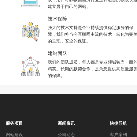
建立属于自己的网站。
技术保障
强大的技术支持是企业持续提供稳定服务的保
障，我们将当今互联网主流的技术，转化为完
的呈现，安全的保证。
建站团队
我们的团队成员，每人都是专业领域独当一面
精英。长期的默契合作，是为您提供高质量服
的保障。
服务项目
新闻资讯
快捷导航
网站建设
公司动态
客户案列