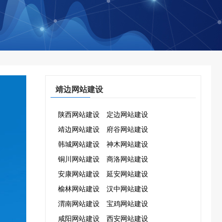
靖边网站建设
陕西网站建设
定边网站建设
靖边网站建设
府谷网站建设
韩城网站建设
神木网站建设
铜川网站建设
商洛网站建设
安康网站建设
延安网站建设
榆林网站建设
汉中网站建设
渭南网站建设
宝鸡网站建设
咸阳网站建设
西安网站建设