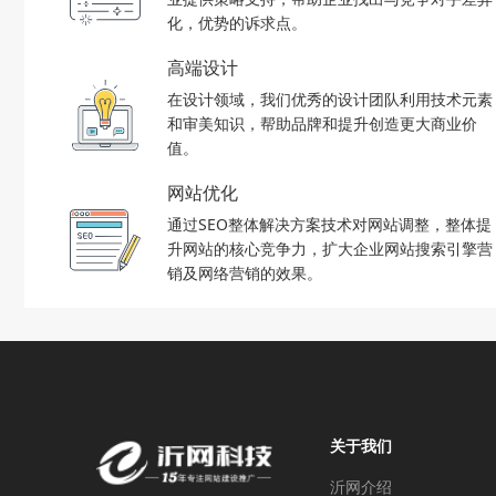
化，优势的诉求点。
高端设计
在设计领域，我们优秀的设计团队利用技术元素
和审美知识，帮助品牌和提升创造更大商业价
值。
网站优化
通过SEO整体解决方案技术对网站调整，整体提
升网站的核心竞争力，扩大企业网站搜索引擎营
销及网络营销的效果。
关于我们
沂网介绍