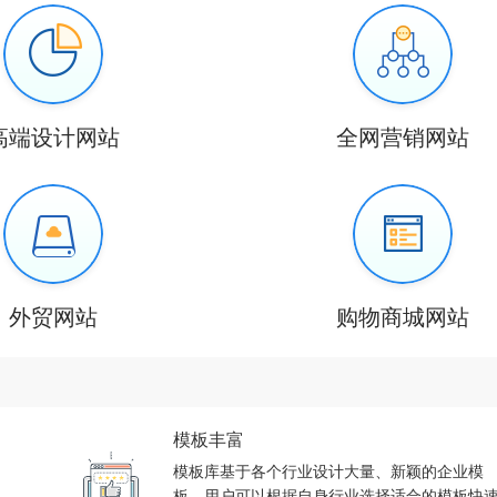
高端设计网站
全网营销网站
外贸网站
购物商城网站
模板丰富
模板库基于各个行业设计大量、新颖的企业模
板，用户可以根据自身行业选择适合的模板快