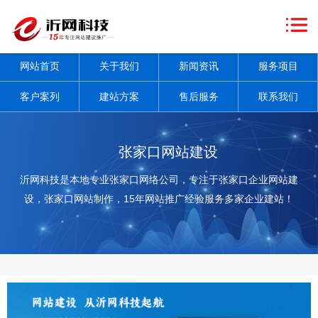
网
站
关
网站首页
关于我们
新闻资讯
服务项目
首
于
新
客户案列
建站方案
售后服务
联系我们
页
我
闻
服
们
资
务
客
张家口网站建设
讯
项
户
建
沂网科技是本地专业张家口网络公司，专注于张家口企业网站建
设，张家口网站制作，15年网站推广经验服务多家企业建站！
+
目
案
站
售
+
列
方
后
联
案
服
系
务
我