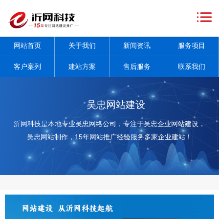
网
站
关
网站首页
关于我们
新闻资讯
服务项目
首
于
新
客户案列
建站方案
售后服务
联系我们
页
我
闻
服
们
资
务
客
吴忠网站建设
讯
项
户
建
沂网科技是本地专业吴忠网络公司，专注于吴忠企业网站建设，
吴忠网站制作，15年网站推广经验服务多家企业建站！
+
目
案
站
售
+
列
方
后
联
案
服
系
务
我