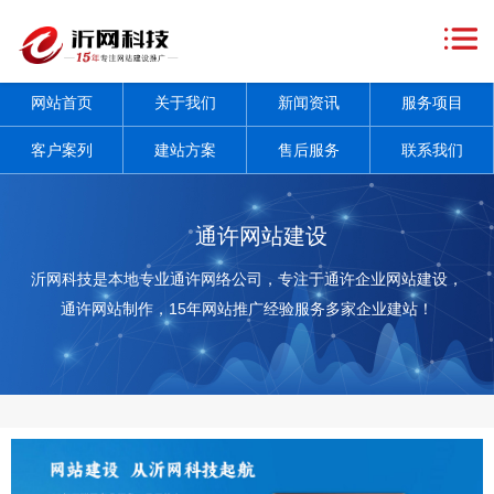
网
站
关
网站首页
关于我们
新闻资讯
服务项目
首
于
新
客户案列
建站方案
售后服务
联系我们
页
我
闻
服
们
资
务
客
通许网站建设
讯
项
户
建
沂网科技是本地专业通许网络公司，专注于通许企业网站建设，
通许网站制作，15年网站推广经验服务多家企业建站！
+
目
案
站
售
+
列
方
后
联
案
服
系
务
我