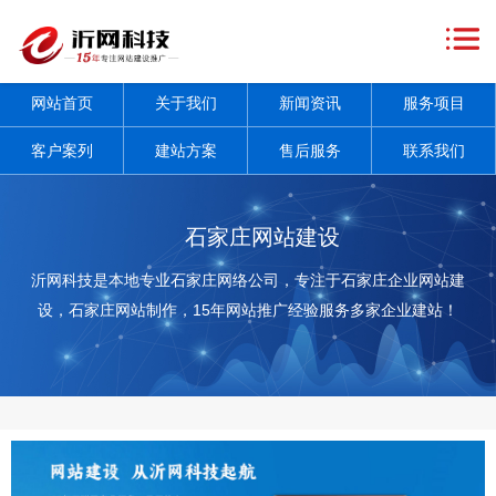
网
站
关
网站首页
关于我们
新闻资讯
服务项目
首
于
新
客户案列
建站方案
售后服务
联系我们
页
我
闻
服
们
资
务
客
石家庄网站建设
讯
项
户
建
沂网科技是本地专业石家庄网络公司，专注于石家庄企业网站建
设，石家庄网站制作，15年网站推广经验服务多家企业建站！
+
目
案
站
售
+
列
方
后
联
案
服
系
务
我