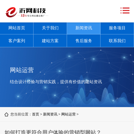
网
站
关
网站首页
关于我们
新闻资讯
服务项目
首
于
新
客户案列
建站方案
售后服务
联系我们
页
我
闻
服
们
资
务
客
网站运营
讯
项
户
建
结合设计经验与营销实践，提供有价值的建站资讯
+
目
案
站
售
+
列
方
后
联
您当前位置：
首页
>
新闻资讯
>
网站运营
>
案
服
系
务
我
如何打造更符合用户体验的营销型网站？