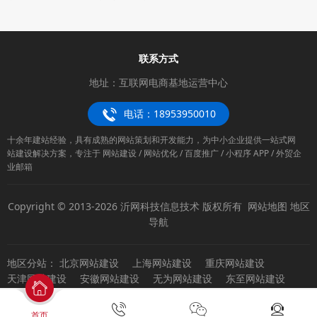
联系方式
地址：互联网电商基地运营中心
电话：18953950010
十余年建站经验，具有成熟的网站策划和开发能力，为中小企业提供一站式网
站建设解决方案，专注于 网站建设 / 网站优化 / 百度推广 / 小程序 APP / 外贸企
业邮箱
Copyright © 2013-2026 沂网科技信息技术 版权所有
网站地图
地区
导航
地区分站：
北京网站建设
上海网站建设
重庆网站建设
天津网站建设
安徽网站建设
无为网站建设
东至网站建设
天长网站建设
宁国网站建设
桐城网站建设
霍邱网站建设
和县网站建设
巢湖网站建设
池州网站建设
黄山网站建设
首页