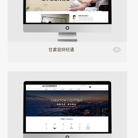
甘肃迎烊经通