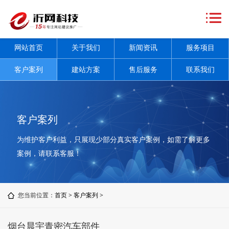
网
站
关
网站首页
关于我们
新闻资讯
服务项目
首
于
新
客户案列
建站方案
售后服务
联系我们
页
我
闻
服
们
资
务
客
客户案列
讯
项
户
建
为维护客户利益，只展现少部分真实客户案例，如需了解更多
+
目
案
站
售
案例，请联系客服！
+
列
方
后
联
您当前位置：
首页
>
客户案列
>
案
服
系
务
我
烟台晨宇青密汽车部件